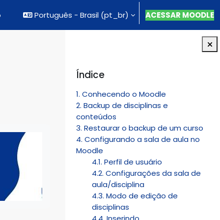
o
Português - Brasil ‎(pt_br)‎
ACESSAR MOODLE
Blocos
Pular Índice
Índice
1. Conhecendo o Moodle
2. Backup de disciplinas e
conteúdos
3. Restaurar o backup de um curso
4. Configurando a sala de aula no
Moodle
4.1. Perfil de usuário
4.2. Configurações da sala de
aula/disciplina
4.3. Modo de edição de
disciplinas
4.4. Inserindo