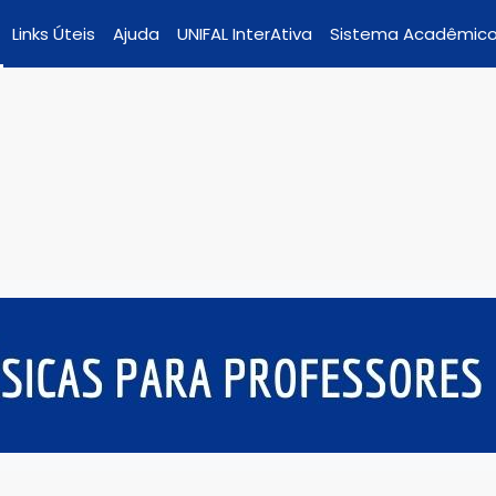
Links Úteis
Ajuda
UNIFAL InterAtiva
Sistema Acadêmic