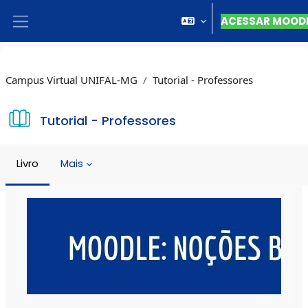
Ir para o conteúdo principal
ACESSAR MOOD
Painel lateral
Campus Virtual UNIFAL-MG
Tutorial - Professores
Tutorial - Professores
Livro
Mais
Condições de conclusão