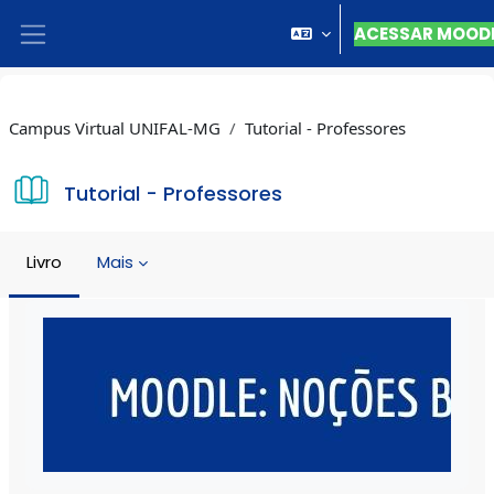
Ir para o conteúdo principal
ACESSAR MOOD
Painel lateral
Campus Virtual UNIFAL-MG
Tutorial - Professores
Tutorial - Professores
Livro
Mais
Condições de conclusão