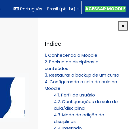
o
Português - Brasil ‎(pt_br)‎
ACESSAR MOODLE
Blocos
Pular Índice
Índice
1. Conhecendo o Moodle
2. Backup de disciplinas e
conteúdos
3. Restaurar o backup de um curso
4. Configurando a sala de aula no
Moodle
4.1. Perfil de usuário
4.2. Configurações da sala de
aula/disciplina
4.3. Modo de edição de
disciplinas
4.4. Inserindo