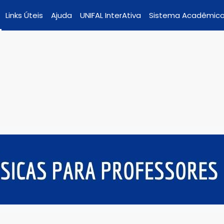
Links Úteis
Ajuda
UNIFAL InterAtiva
Sistema Acadêmic