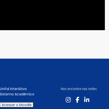
Unifal InterAtiva
Nos encontre nas redes
Sistema Acadêmico
Acessar o Moodle