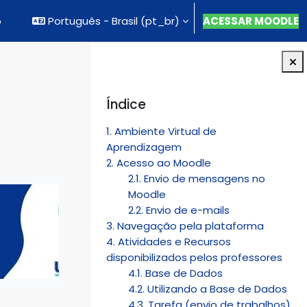
o
Português - Brasil ‎(pt_br)‎
ACESSAR MOODLE
Blocos
Pular Índice
Índice
1. Ambiente Virtual de
Aprendizagem
2. Acesso ao Moodle
2.1. Envio de mensagens no
Moodle
2.2. Envio de e-mails
3. Navegação pela plataforma
4. Atividades e Recursos
disponibilizados pelos professores
4.1. Base de Dados
4.2. Utilizando a Base de Dados
4.3. Tarefa (envio de trabalhos)